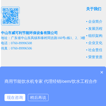
关于我们
• 企业简介
• 发展历程
中山市威可利节能环保设备有限公司
• 组织架构
地址：广东省中山东凤镇和泰村同吉路160号c栋1、2、3楼
• 企业文化
电话：0760-89996508
传真：0760-89996506
• 社会责任
• 荣誉资质
×
商用节能饮水机专家 代理经销/oem/饮水工程合作
现在咨询
稍后再说
友情链接：
VOCs活性炭
果壳活性炭
商用净水器
活性炭
蠕动泵
Copyright © 中山市威可利节能环保设备